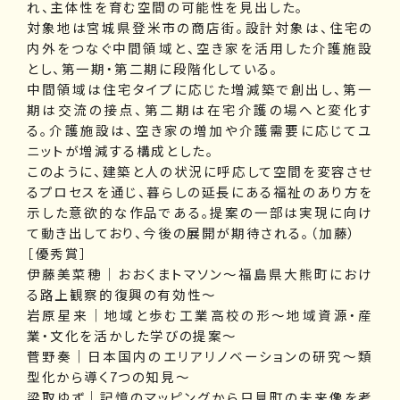
れ、主体性を育む空間の可能性を見出した。
対象地は宮城県登米市の商店街。設計対象は、住宅の
内外をつなぐ中間領域と、空き家を活用した介護施設
とし、第一期・第二期に段階化している。
中間領域は住宅タイプに応じた増減築で創出し、第一
期は交流の接点、第二期は在宅介護の場へと変化す
る。介護施設は、空き家の増加や介護需要に応じてユ
ニットが増減する構成とした。
このように、建築と人の状況に呼応して空間を変容させ
るプロセスを通じ、暮らしの延長にある福祉のあり方を
示した意欲的な作品である。提案の一部は実現に向け
て動き出しており、今後の展開が期待される。（加藤）
［優秀賞］
伊藤美菜穂｜おおくまトマソン〜福島県大熊町におけ
る路上観察的復興の有効性〜
岩原星来｜地域と歩む工業高校の形～地域資源・産
業・文化を活かした学びの提案～
菅野奏｜日本国内のエリアリノベーションの研究〜類
型化から導く7つの知見〜
梁取ゆず｜記憶のマッピングから只見町の未来像を考