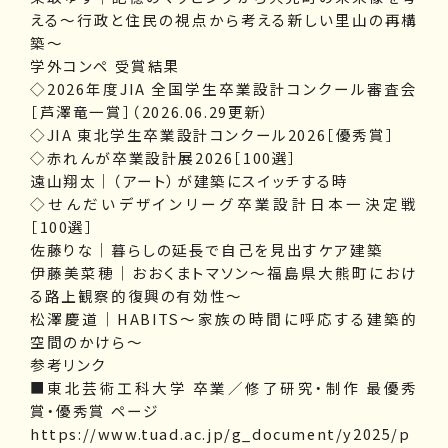
える〜行政と住民の視点から考える新しい里山の再構
築〜
学外コンペ 受賞結果
◇2026年度JIA 全国学生卒業設計コンクール審査会
［芦澤竜一賞］（2026.06.29更新）
◇JIA 東北学生卒業設計コンクール2026［優秀賞］
◇赤れんが卒業設計展2026［100選］
遠山翔太｜（アート）が建築にスイッチする時
◇せんだいデザインリーグ卒業設計日本一決定戦
［100選］
佐藤りな｜暮らしの延長で自己を見出すケア建築
伊藤美菜穂｜おおくまトマソン〜福島県大熊町におけ
る路上観察的復興の有効性〜
松澤慶道｜HABITS～家族の時間に呼応する建築的
空間のかけら～
参考リンク
■東北芸術工科大学 卒業／修了研究・制作 最優秀
賞・優秀賞 ページ
https://www.tuad.ac.jp/g_document/y2025/p